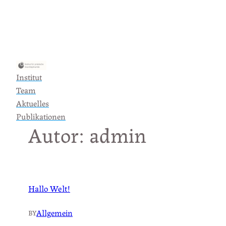
Zum
Inhalt
springen
Institut
Team
Aktuelles
Publikationen
Autor:
admin
Hallo Welt!
Allgemein
BY